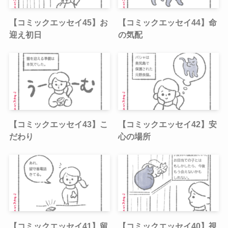
【コミックエッセイ45】お
【コミックエッセイ44】命
迎え初日
の気配
【コミックエッセイ43】こ
【コミックエッセイ42】安
だわり
心の場所
【コミックエッセイ41】留
【コミックエッセイ40】視