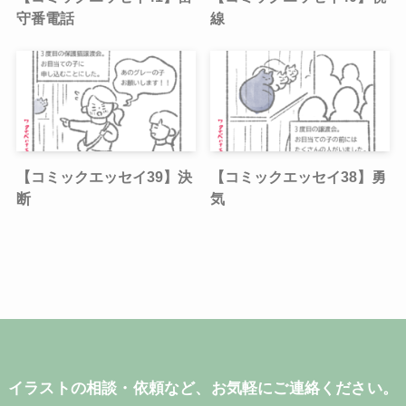
守番電話
線
【コミックエッセイ39】決
【コミックエッセイ38】勇
断
気
イラストの相談・依頼など、お気軽にご連絡ください。