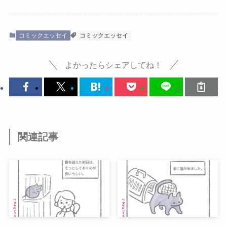
コミックエッセイ
コミックエッセイ
よかったらシェアしてね！
関連記事