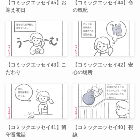
【コミックエッセイ45】お
【コミックエッセイ44】命
迎え初日
の気配
【コミックエッセイ43】こ
【コミックエッセイ42】安
だわり
心の場所
【コミックエッセイ41】留
【コミックエッセイ40】視
守番電話
線