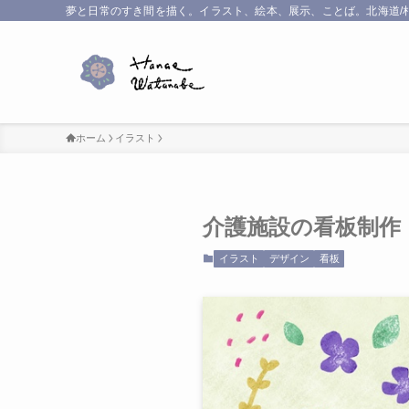
夢と日常のすき間を描く。イラスト、絵本、展示、ことば。北海道/
ホーム
イラスト
介護施設の看板制作
イラスト
デザイン
看板