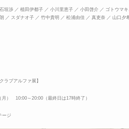
石垣渉 ／ 植田伊都子 ／ 小川里恵子 ／ 小田啓介 ／ ゴトウマキ
朗 ／ スダナオ子 ／ 竹中貴明 ／ 松浦由佳 ／ 真吏奈 ／ 山口夕
クラブアルファ展】
（月） 10:00～20:00（最終日は17時終了）
テージ