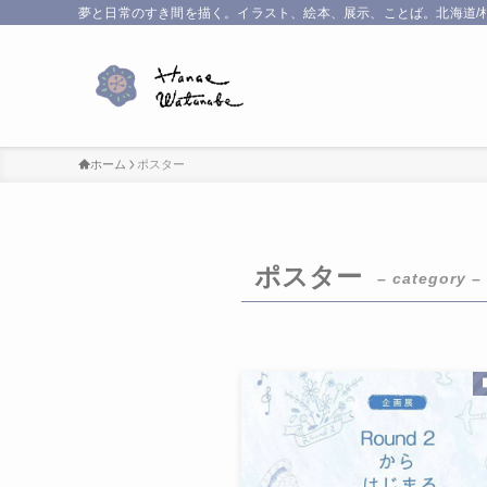
夢と日常のすき間を描く。イラスト、絵本、展示、ことば。北海道/
ホーム
ポスター
ポスター
– category –